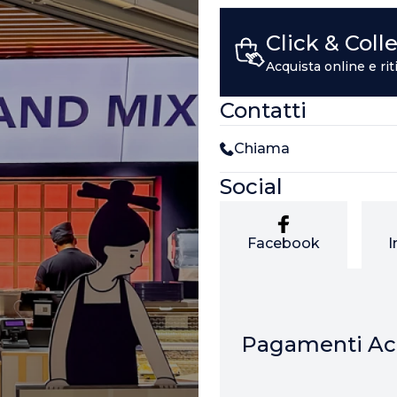
Click & Coll
Acquista online e rit
Contatti
Chiama
Social
Facebook
I
Pagamenti Acc