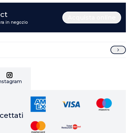
ect
Acquista online
ira in negozio
nstagram
ettati