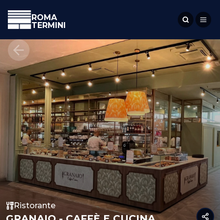
ROMA
TERMINI
Ristorante
GRANAIO - CAFFÈ E CUCINA