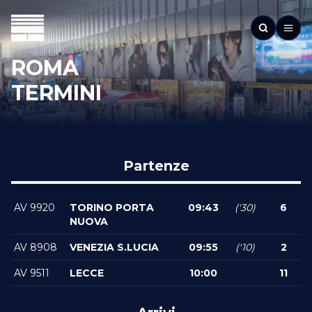
ROMA
TERMINI
Partenze
AV 9920
TORINO PORTA
09:43
('30)
6
NUOVA
AV 8908
VENEZIA S.LUCIA
09:55
('10)
2
AV 9511
LECCE
10:00
11