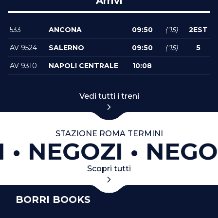
Arrivi
533
ANCONA
09:50
('15)
2EST
AV 9524
SALERNO
09:50
('15)
5
AV 9310
NAPOLI CENTRALE
10:08
Vedi tutti i treni
STAZIONE ROMA TERMINI
I
NEGOZI
NEGO
Scopri tutti
BORRI BOOKS