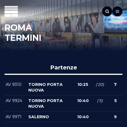
ROMA
TERMINI
Partenze
AV 9310
TORINO PORTA
10:25
('20)
7
NUOVA
AV 9924
TORINO PORTA
10:40
('5)
5
NUOVA
AV 9971
SALERNO
10:40
9