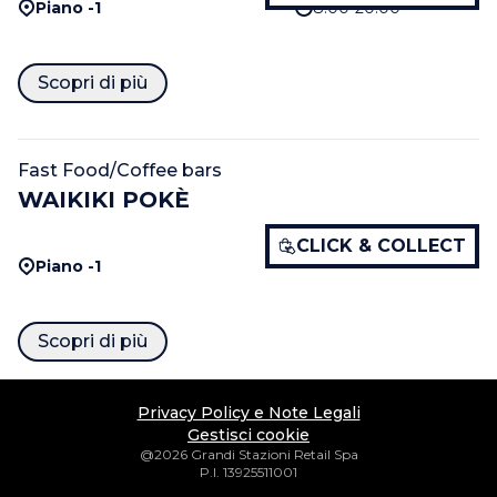
Piano -1
8.00-20.00
Scopri di più
Fast Food/Coffee bars
WAIKIKI POKÈ
CLICK & COLLECT
Piano -1
Scopri di più
Privacy Policy e Note Legali
Gestisci cookie
@2026 Grandi Stazioni Retail Spa
P.I. 13925511001